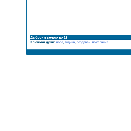
Да броим заедно до 12
Ключови думи:
нова
,
година
,
поздрави
,
пожелания