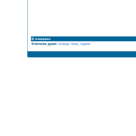
В очакване
Ключови думи:
коледа
,
нова
,
година