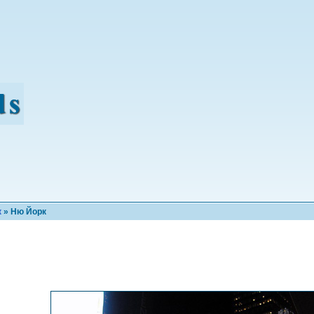
к
» Ню Йорк