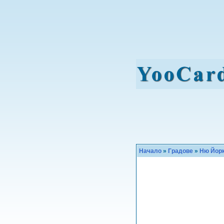
Начало
»
Градове
»
Ню Йор