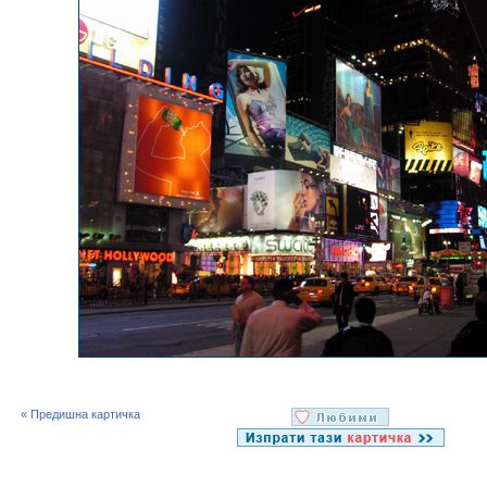
« Предишна картичка