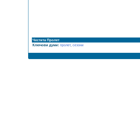
Честита Пролет
Ключови думи:
пролет
,
сезони