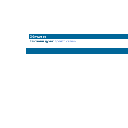
Обичам те
Ключови думи:
пролет
,
сезони