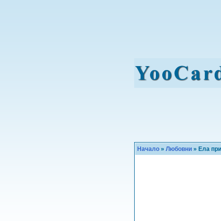
Начало
»
Любовни
» Ела пр