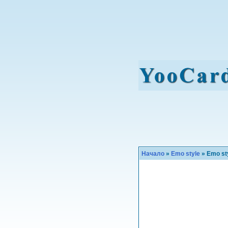
Начало
»
Emo style
» Emo st