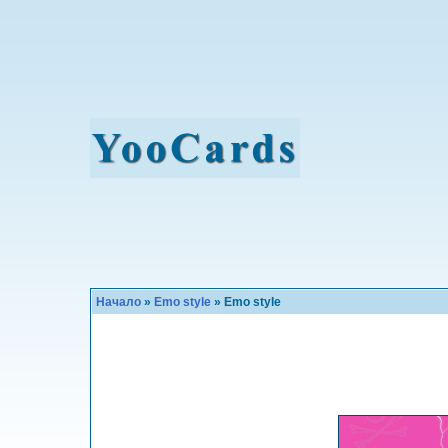
Начало
»
Emo style
» Emo style