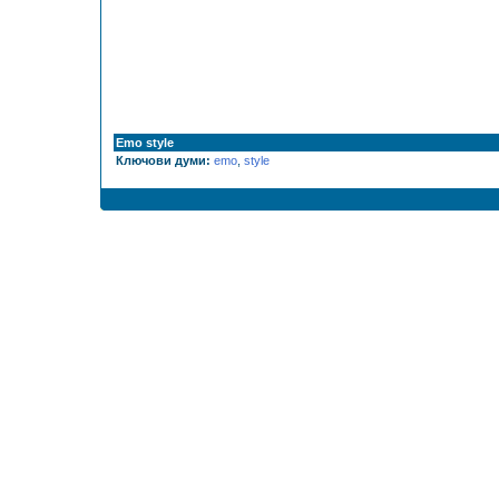
Emo style
Ключови думи:
emo
,
style