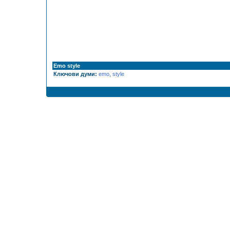
Emo style
Ключови думи:
emo
,
style