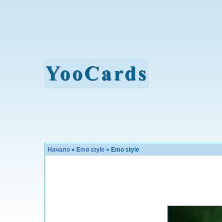
Начало
»
Emo style
» Emo style