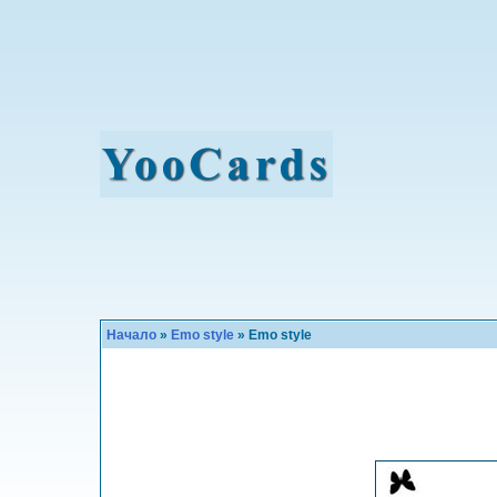
Начало
»
Emo style
» Emo style