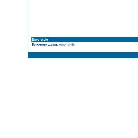
Emo style
Ключови думи:
emo
,
style