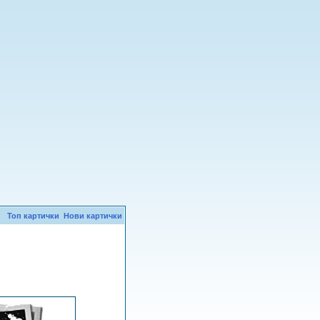
Топ картички
Нови картички