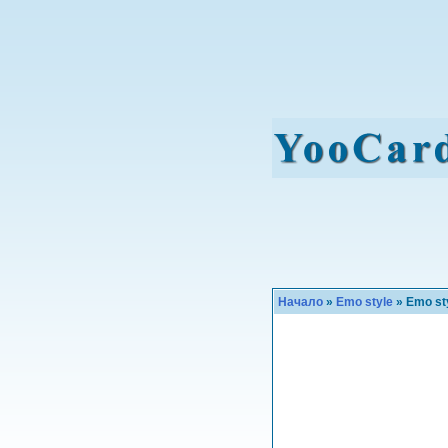
Начало
»
Emo style
» Emo st