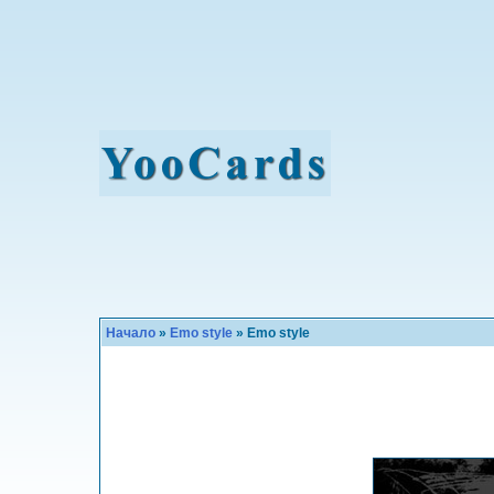
Начало
»
Emo style
» Emo style