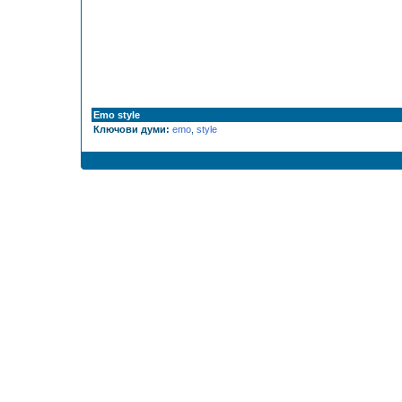
Emo style
Ключови думи:
emo
,
style