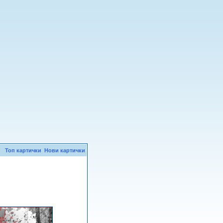
Топ картички
Нови картички