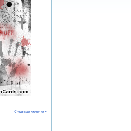
Следваща картичка »