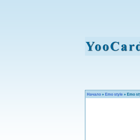
Начало
»
Emo style
» Emo st