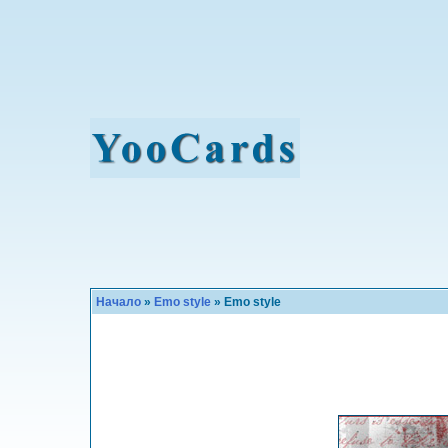
Начало
»
Emo style
» Emo style