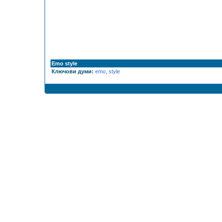
Emo style
Ключови думи:
emo
,
style