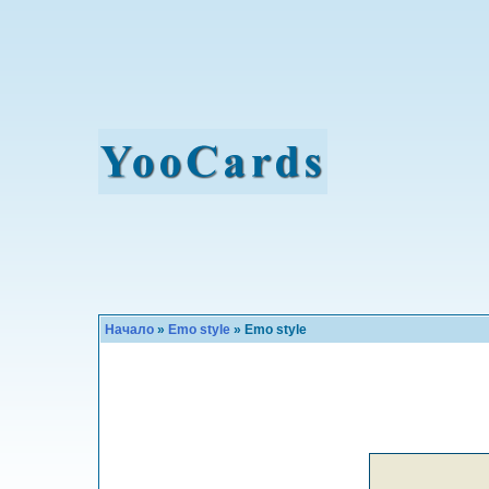
Начало
»
Emo style
» Emo style