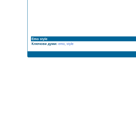
Emo style
Ключови думи:
emo
,
style