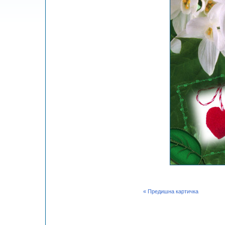
« Предишна картичка