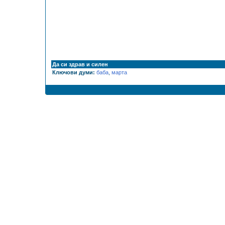
Да си здрав и силен
Ключови думи:
баба
,
марта