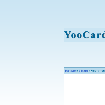
Начало
»
8 Март
» Честит о