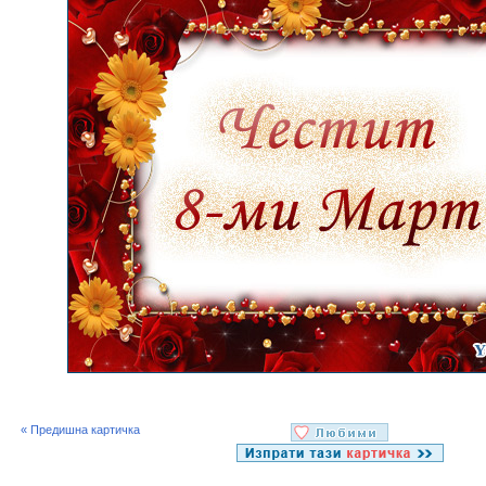
« Предишна картичка