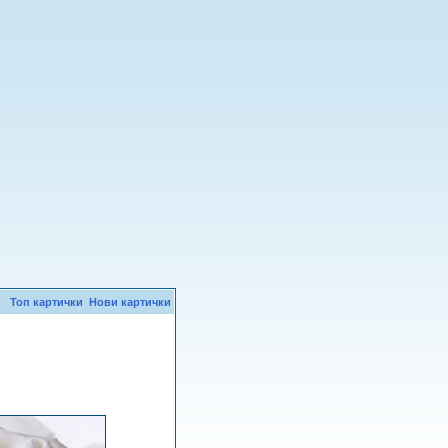
Топ картички
Нови картички