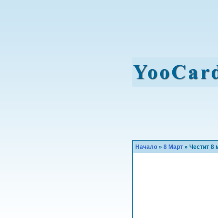
Начало
»
8 Март
» Честит 8 