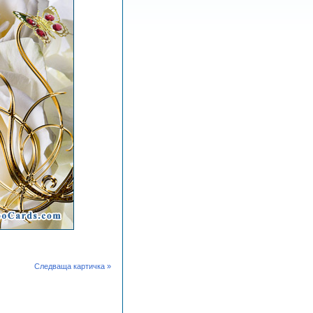
Следваща картичка »