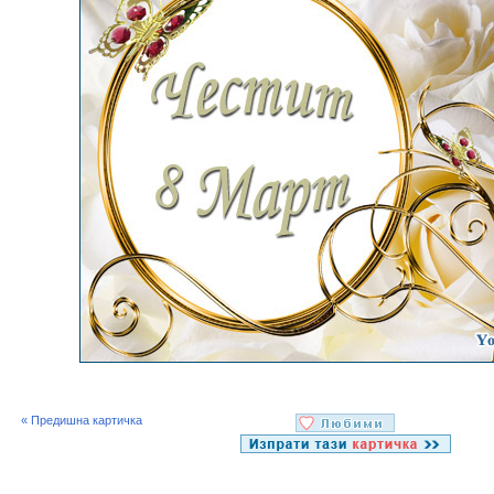
« Предишна картичка