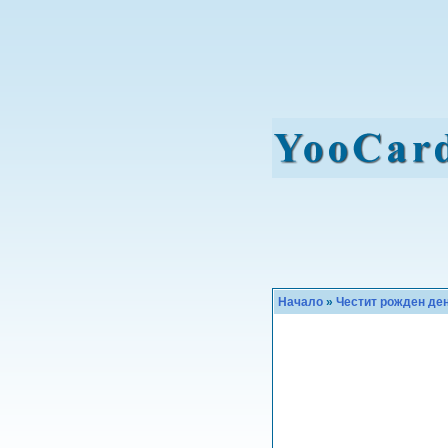
Начало
»
Честит рожден де