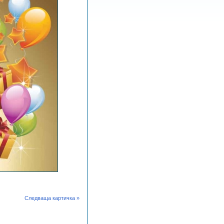
Следваща картичка »