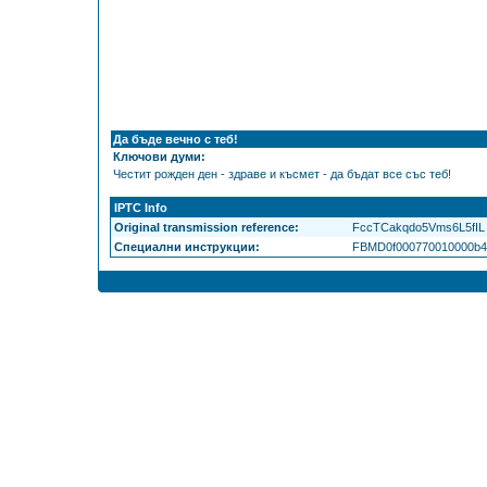
Да бъде вечно с теб!
Ключови думи:
Честит рожден ден - здраве и късмет - да бъдат все със теб!
IPTC Info
Original transmission reference:
FccTCakqdo5Vms6L5fIL
Специални инструкции:
FBMD0f000770010000b4