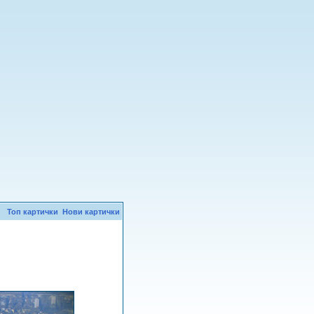
Топ картички
Нови картички