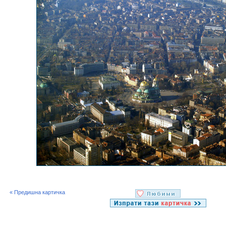
« Предишна картичка