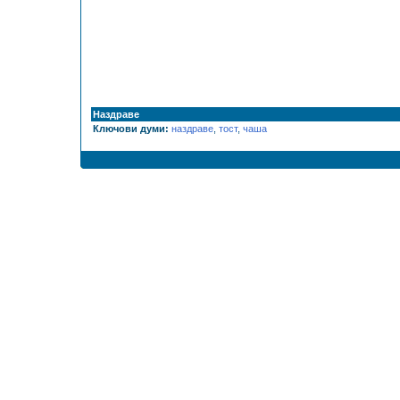
Наздраве
Ключови думи:
наздраве
,
тост
,
чаша