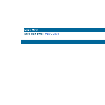
Мики Маус
Ключови думи:
Мики
,
Маус