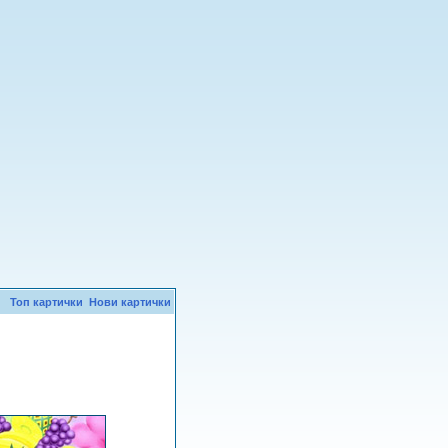
Топ картички
Нови картички