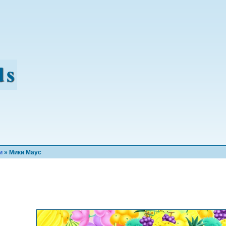
и
» Мики Маус