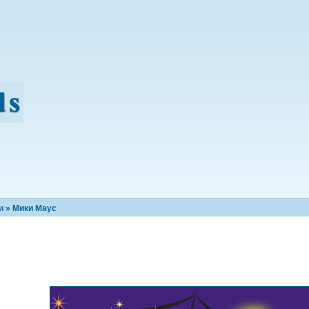
и
» Мики Маус