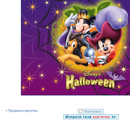
« Предишна картичка