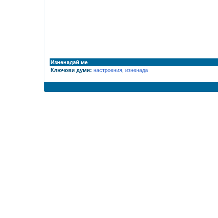
Изненадай ме
Ключови думи:
настроения
,
изненада