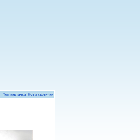
Топ картички
Нови картички