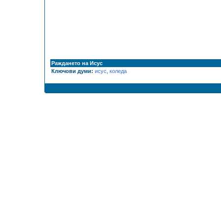
Раждането на Исус
Ключови думи:
исус
,
коледа