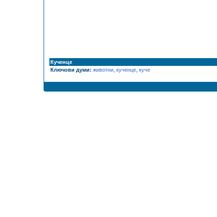
Кученце
Ключови думи:
животни
,
кученце
,
куче