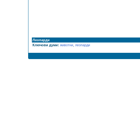
Леопарди
Ключови думи:
животни
,
леопарди