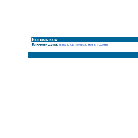
На пързалката
Ключови думи:
пързалка
,
коледа
,
нова
,
година