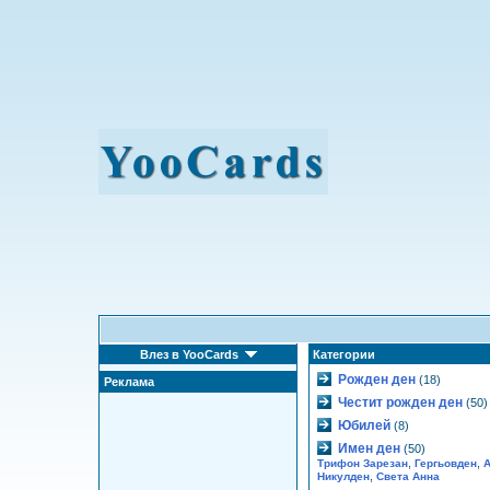
Влез в YooCards
Категории
Рожден ден
(18)
Реклама
Честит рожден ден
(50)
Юбилей
(8)
Имен ден
(50)
,
,
Трифон Зарезан
Гергьовден
А
,
Никулден
Света Анна