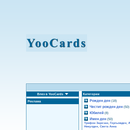
Влез в YooCards
Категории
Рожден ден
(18)
Реклама
Честит рожден ден
(50)
Юбилей
(8)
Имен ден
(50)
,
,
Трифон Зарезан
Гергьовден
А
,
Никулден
Света Анна