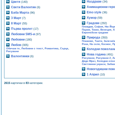
Наздраве
Цветя
(34)
(140)
Анимационни гер
Свети Валентин
(6)
Emo style
Баба Марта
(36)
(96)
Хумор
3 Март
(59)
(7)
Градове
8 Март
(292)
(55)
,
,
Пловдив
София
Ню Йор
Първа пролет
(17)
,
,
,
Париж
Токио
Венеция
Х
Европейски градове
Любовни SMS-и
(97)
Природа
(350)
Любовни
(180)
,
,
Плажове
Таити
Залези/и
,
,
,
Реки
На село
Космос
П
Любов
(305)
,
,
,
,
Обичам те
Любовни с текст
Романтика
Сърца
Коледни пожелан
Рисувани
Нова година
(491)
Валентинки
(6)
,
,
Рисувани
Рисувани 2
А
,
Дядо Мраз
Коледни елхи
,
Светлинни украси
Забав
Новогодишни пож
1 Април
(10)
2615
картички в
83
категории.