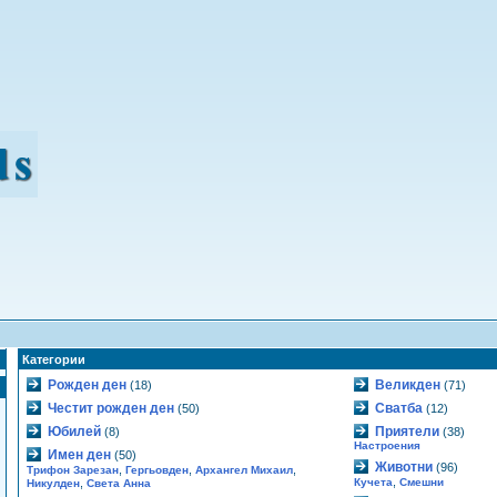
Категории
Рожден ден
Великден
(18)
(71)
Честит рожден ден
Сватба
(50)
(12)
Юбилей
Приятели
(8)
(38)
Настроения
Имен ден
(50)
Животни
(96)
,
,
,
Трифон Зарезан
Гергьовден
Архангел Михаил
,
,
Кучета
Смешни
Никулден
Света Анна