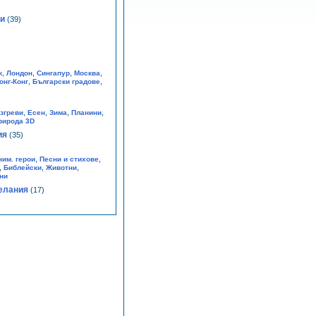
ои
(39)
,
,
,
,
к
Лондон
Сингапур
Москва
,
,
онг-Конг
Български градове
,
,
,
,
згреви
Eсен
Зима
Планини
рирода 3D
ия
(35)
,
,
ним. герои
Песни и стихове
,
,
,
Библейски
Животни
ни
елания
(17)