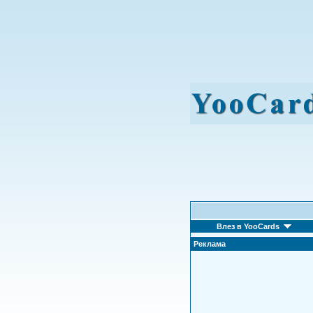
Влез в YooCards
Реклама