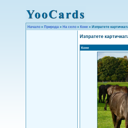
Начало
»
Природа
»
На село
»
Коне
» Изпратете картичкат
Изпратете картичкат
Коне