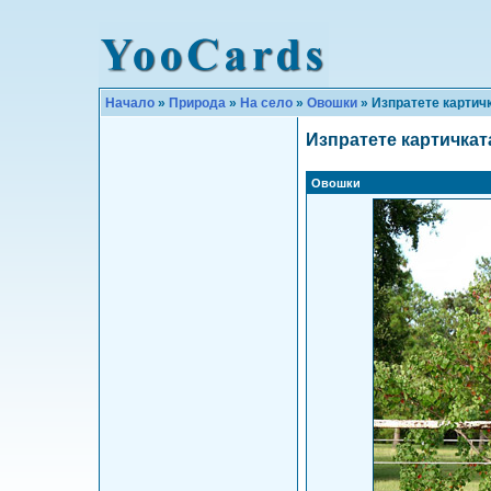
Начало
»
Природа
»
На село
»
Овошки
» Изпратете картич
Изпратете картичкат
Овошки