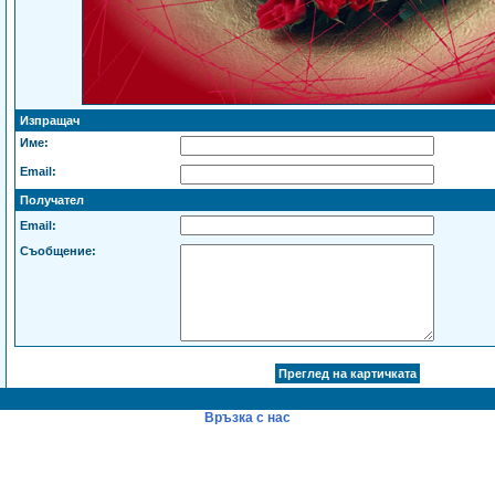
Изпращач
Име:
Email:
Получател
Email:
Съобщение:
Връзка с нас