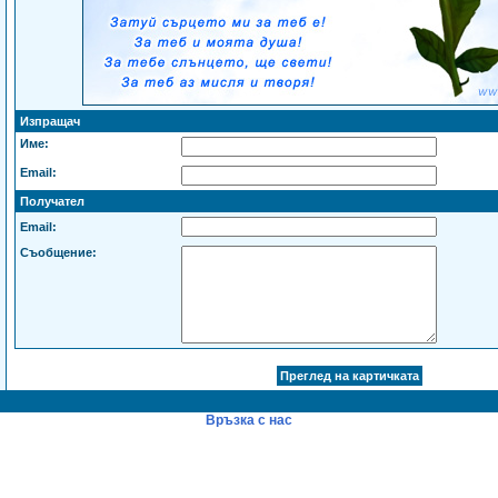
Изпращач
Име:
Email:
Получател
Email:
Съобщение:
Връзка с нас