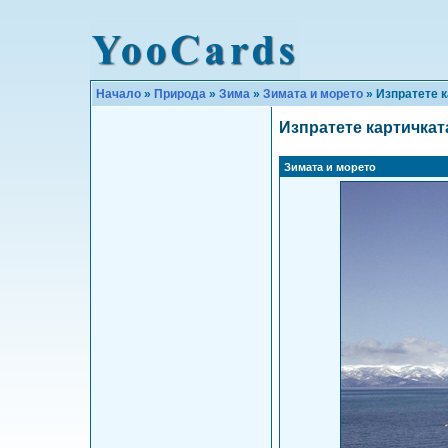
Начало
»
Природа
»
Зима
»
Зимата и морето
» Изпратете 
Изпратете картичкат
Зимата и морето