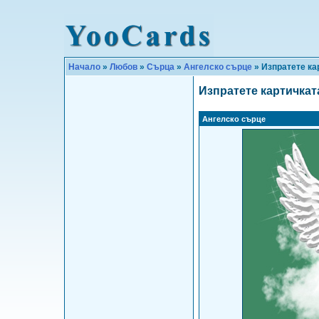
Начало
»
Любов
»
Сърца
»
Ангелско сърце
» Изпратете ка
Изпратете картичкат
Ангелско сърце