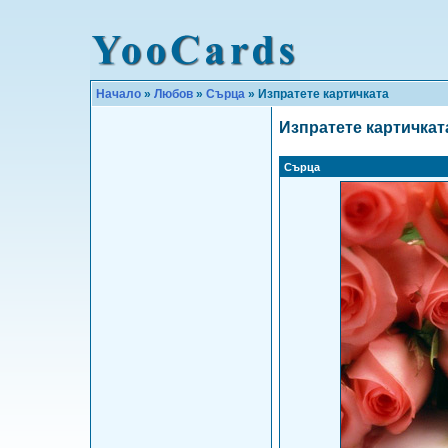
Начало
»
Любов
»
Сърца
» Изпратете картичката
Изпратете картичкат
Сърца