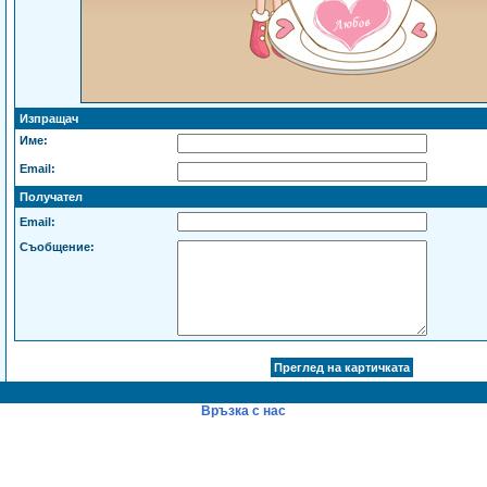
Изпращач
Име:
Email:
Получател
Email:
Съобщение:
Връзка с нас