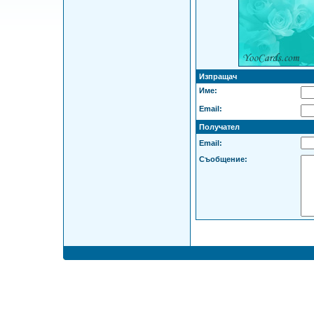
Изпращач
Име:
Email:
Получател
Email:
Съобщение: