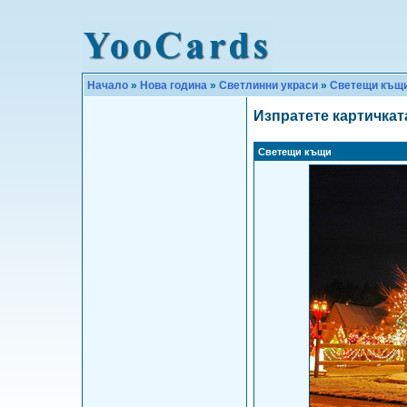
Начало
»
Нова година
»
Светлинни украси
»
Светещи къщ
Изпратете картичкат
Светещи къщи