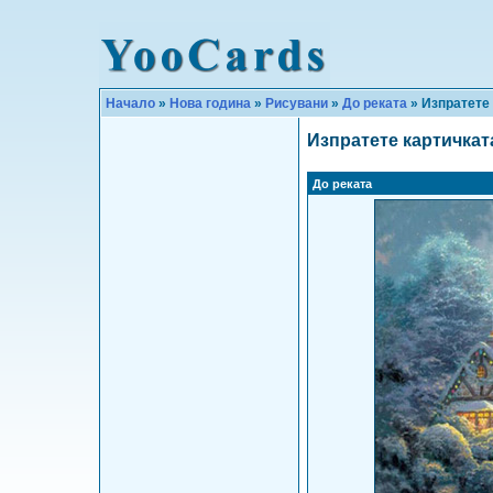
Начало
»
Нова година
»
Рисувани
»
До реката
» Изпратете
Изпратете картичкат
До реката