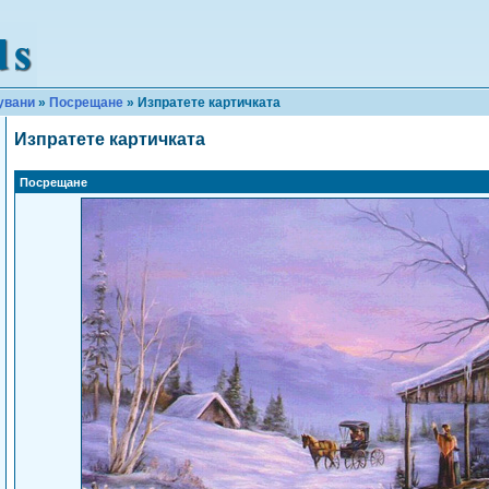
увани
»
Посрещане
» Изпратете картичката
Изпратете картичката
Посрещане