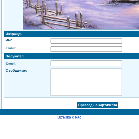
Изпращач
Име:
Email:
Получател
Email:
Съобщение:
Връзка с нас