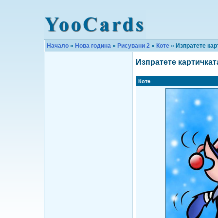
Начало
»
Нова година
»
Рисувани 2
»
Коте
» Изпратете кар
Изпратете картичкат
Коте