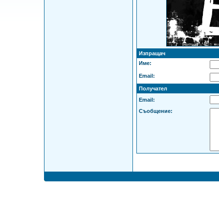
Изпращач
Име:
Email:
Получател
Email:
Съобщение: