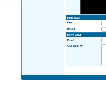
Изпращач
Име:
Email:
Получател
Email:
Съобщение: