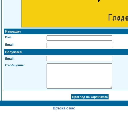
Изпращач
Име:
Email:
Получател
Email:
Съобщение:
Връзка с нас