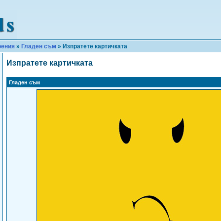
оения
»
Гладен съм
» Изпратете картичката
Изпратете картичката
Гладен съм